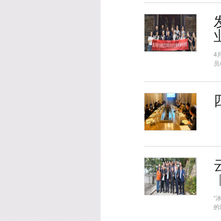
4
员
“
的