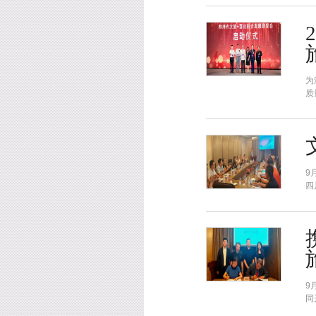
为
质
9
四
9
同